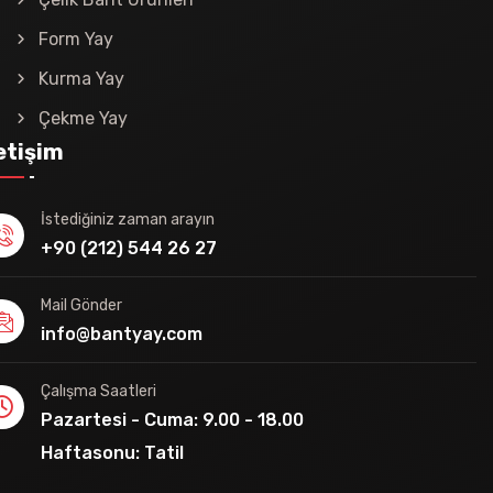
Form Yay
Kurma Yay
Çekme Yay
letişim
İstediğiniz zaman arayın
+90 (212) 544 26 27
Mail Gönder
info@bantyay.com
Çalışma Saatleri
Pazartesi - Cuma: 9.00 - 18.00
Haftasonu: Tatil