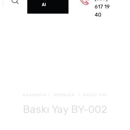
Al
617 19
40
ANASAYFA
/
ÜRÜNLER
/
BASKI YAY
Baskı Yay BY-002