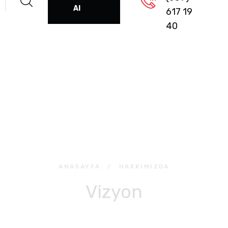
Al
617 19
40
ANASAYFA
/
HAKKIMIZDA
Vizyon