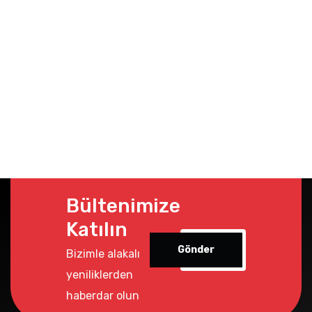
Bültenimize
Katılın
Gönder
Bizimle alakalı
yeniliklerden
haberdar olun