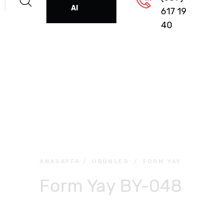
Al
617 19
40
ANASAYFA
/
ÜRÜNLER
/
FORM YAY
Form Yay BY-048