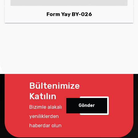
Form Yay BY-026
Bültenimize
Katılın
Gönder
Bizimle alakalı
yeniliklerden
haberdar olun