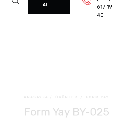
Al
617 19
40
ANASAYFA
/
ÜRÜNLER
/
FORM YAY
Form Yay BY-025