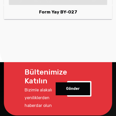
Form Yay BY-027
Bültenimize
Katılın
Gönder
Bizimle alakalı
yeniliklerden
haberdar olun